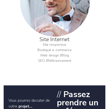
Site Internet
Site responsive
Boutique e-commerce
Web design //Blog
SEO //Référencement
//
Passez
prendre un
Vous pourrez discuter de
votre
projet…