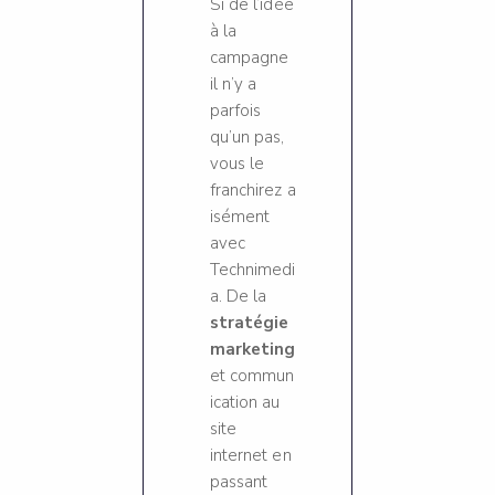
Si de l’idée
à la
campagne
il n’y a
parfois
qu’un pas,
vous le
franchirez a
isément
avec
Technimedi
a. De la
stratégie
marketing
et commun
ication au
site
internet en
passant