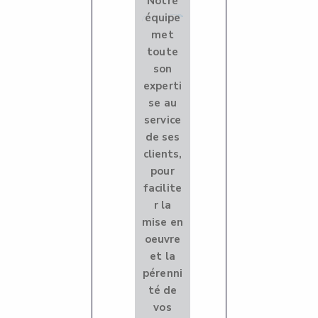
Notre
équipe
met
toute
son
experti
se au
service
de ses
clients,
pour
facilite
r la
mise en
oeuvre
et la
pérenni
té de
vos