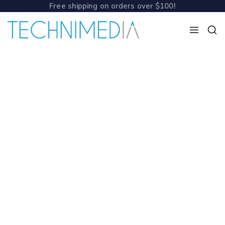
Free shipping on orders over $100!
L’AGENCE
STRATÉGIQUEMENT
CRÉATIVE
CONSEIL & STRATÉGIE
VIDÉO & PHOTO
SITE INTERNET – JEU
ÉVÉNEMENT
DESIGN GRAPHIQUE
RÉFÉRENCEMENT SEO