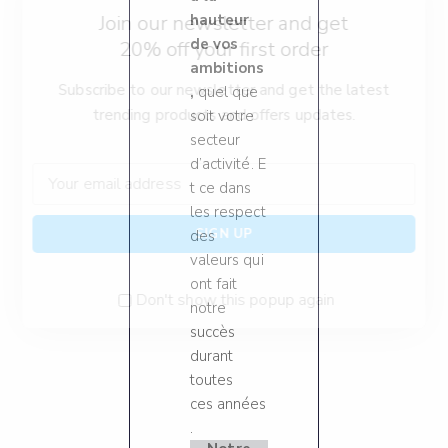
Join our newsletter and get
hauteur
de vos
20% off your first order
ambitions
Subscribe to our newsletter and get the latest
,
quel que
trending products and offers updates.
soit votre
secteur
d’activité. E
t ce dans
les respect
des
valeurs qui
ont fait
Don't show this popup again
notre
succès
durant
toutes
ces années
.