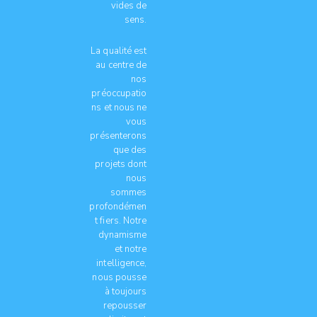
vides de
sens.
La qualité est
au centre de
nos
préoccupatio
ns et nous ne
vous
présenterons
que des
projets dont
nous
sommes
profondémen
t fiers. Notre
dynamisme
et notre
intelligence,
nous pousse
à toujours
repousser